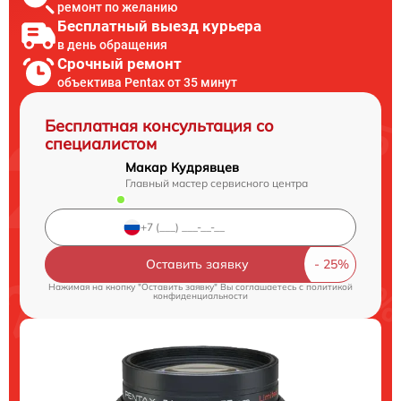
ремонт по желанию
Бесплатный выезд курьера
в день обращения
Срочный ремонт
объектива Pentax от 35 минут
Бесплатная консультация со
специалистом
Макар Кудрявцев
Главный мастер сервисного центра
Оставить заявку
Нажимая на кнопку "Оставить заявку" Вы соглашаетесь c
политикой
конфиденциальности