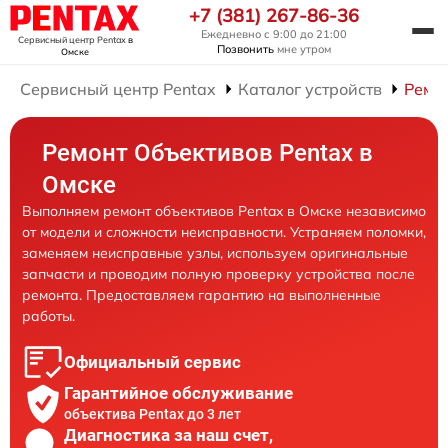
+7 (381) 267-86-36
Ежедневно с 9:00 до 21:00
Сервисный центр Pentax
в
Позвонить
мне утром
Омске
Сервисный центр Pentax
Каталог устройств
Ремо
Ремонт Объективов Pentax в
Омске
Выполняем ремонт объективов Pentax в Омске независимо
от модели и сложности неисправности. Устраняем поломки,
заменяем неисправные узлы, используем оригинальные
запчасти и проводим полную проверку устройства после
ремонта. Предоставляем гарантию на выполненные
работы.
Официальный сервис
Гарантийное обслуживание
объектива Pentax до 3 лет
Диагностика за наш счет,